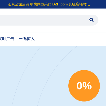
汇聚全城店铺 畅快同城采购
DZH.com
具晓店铺总汇
实时广告
一鸣惊人
0%