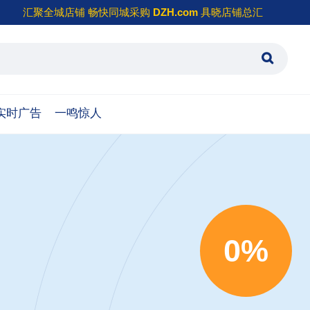
汇聚全城店铺 畅快同城采购
DZH.com
具晓店铺总汇
实时广告
一鸣惊人
0%