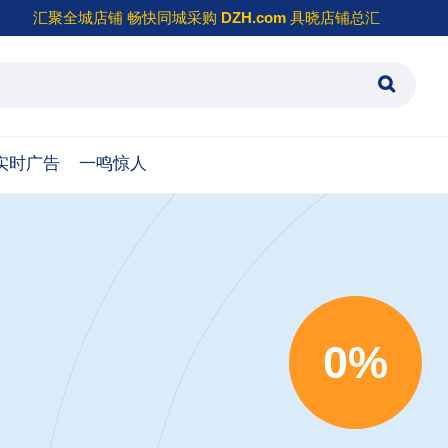
汇聚全城店铺 畅快同城采购
DZH.com
具晓店铺总汇
实时广告
一鸣惊人
0%