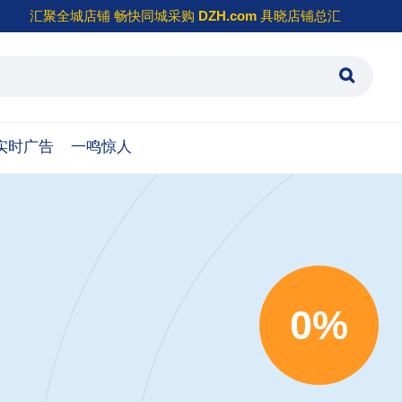
汇聚全城店铺 畅快同城采购
DZH.com
具晓店铺总汇
实时广告
一鸣惊人
0%