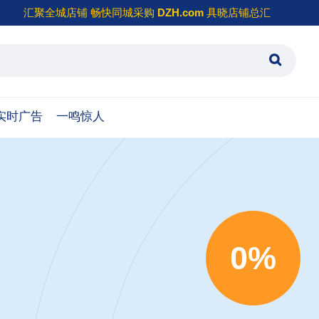
汇聚全城店铺 畅快同城采购
DZH.com
具晓店铺总汇
实时广告
一鸣惊人
0%